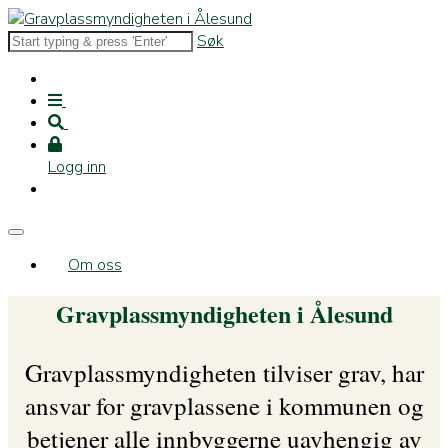
Søk
Logg inn
Om oss
Gravplassmyndigheten i Ålesund
Gravplassmyndigheten tilviser grav, har
ansvar for gravplassene i kommunen og
betjener alle innbyggerne uavhengig av