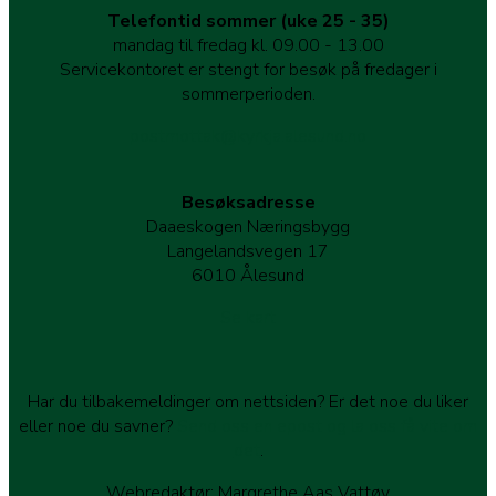
Telefontid sommer (uke 25 - 35)
mandag til fredag kl. 09.00 - 13.00
Servicekontoret er stengt for besøk på fredager i
sommerperioden.
postmottak@kyrkja.alesund.no
Besøksadresse
Daaeskogen Næringsbygg
Langelandsvegen 17
6010 Ålesund
Se kart
Har du tilbakemeldinger om nettsiden? Er det noe du liker
eller noe du savner?
Send oss en epost og la oss få vite om
det
.
Webredaktør: Margrethe Aas Vattøy