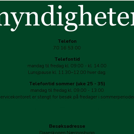
Telefon
70 16 53 00
Telefontid
mandag til fredag kl. 09.00 - kl. 14.00
Lunsjpause kl. 11.30–12.00 hver dag.
Telefontid sommer (uke 25 - 35)
mandag til fredag kl. 09.00 - 13.00
ervicekontoret er stengt for besøk på fredager i sommerperiode
postmottak@kyrkja.alesund.no
Besøksadresse
Daaeskogen Næringsbygg