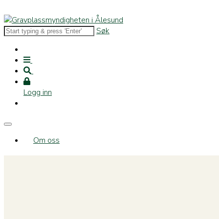
Søk
Logg inn
Om oss